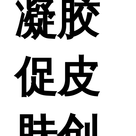
凝胶
促皮
肤创