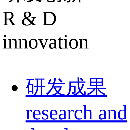
R & D
innovation
研发成果
research and