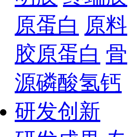
原蛋白
原料
胶原蛋白
骨
源磷酸氢钙
研发创新