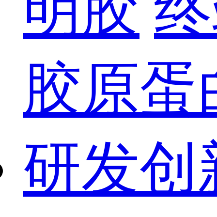
明胶
终
胶原蛋
研发创