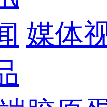
闻
媒体
品