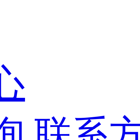
心
询
联系