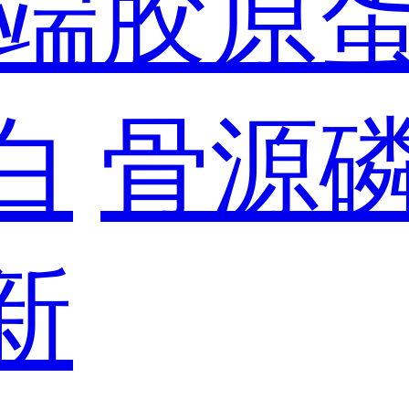
端胶原
白
骨源
新