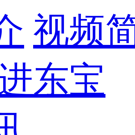
介
视频
进东宝
讯