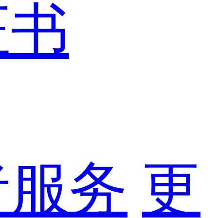
证书
者服务
更