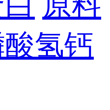
蛋白
原料
磷酸氢钙