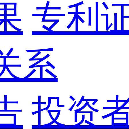
果
专利
关系
告
投资