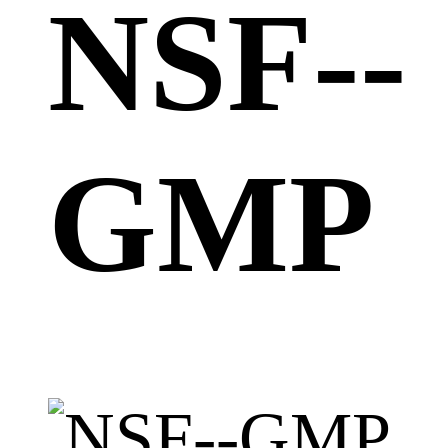
NSF--
GMP