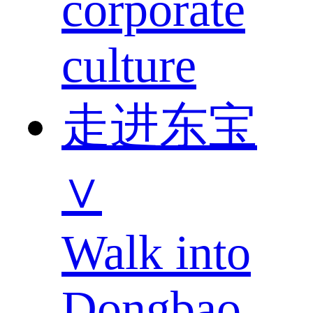
corporate
culture
走进东宝
∨
Walk into
Dongbao