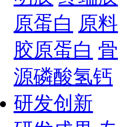
原蛋白
原料
胶原蛋白
骨
源磷酸氢钙
研发创新