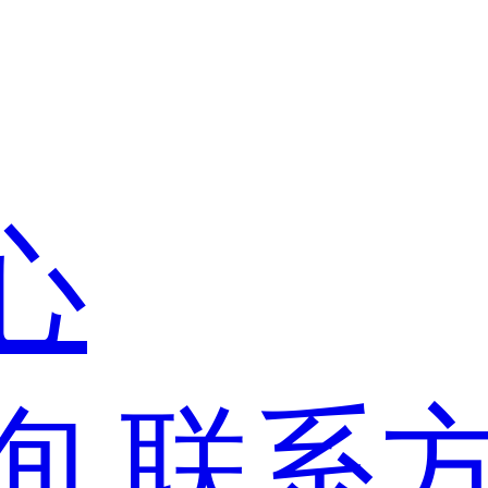
心
询
联系