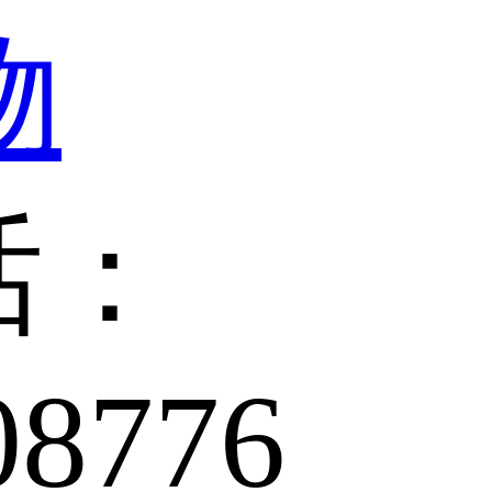
话：
08776