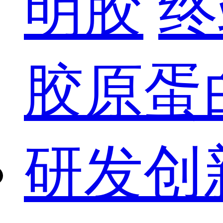
明胶
终
胶原蛋
研发创