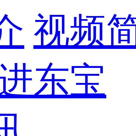
介
视频
进东宝
讯