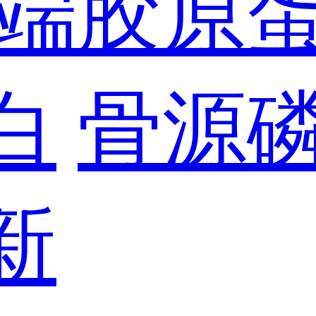
端胶原
白
骨源
新