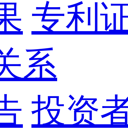
果
专利
关系
告
投资