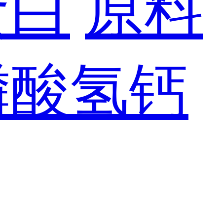
蛋白
原料
磷酸氢钙