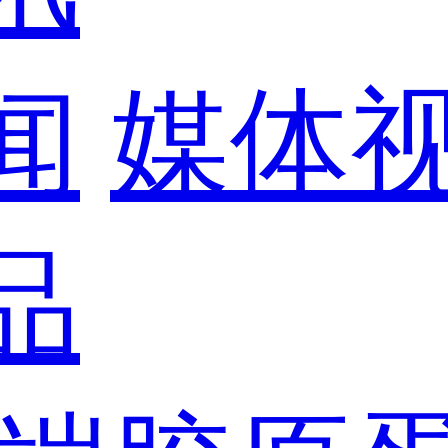
闻
媒体
品