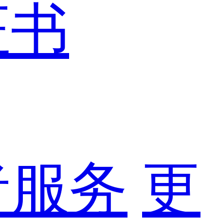
证书
者服务
更